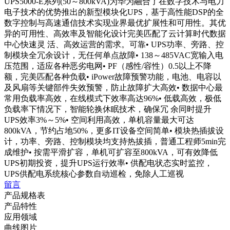
UPS5000-E系列(50～800kVA)为华为融合了在数字技术与电力
电子技术的优势推出的新型模块化UPS，基于高性能DSP的全
数字控制与高速通信技术实现业界最优扩展性和可用性。其优
异的可用性、高效率及智能化设计完美匹配了云计算时代数据
中心快速灵 活、高效运营的需求。可靠• UPS功率、旁路、控
制模块全冗余设计，无任何单点故障• 138～485VAC宽输入电
压范围，适应各种恶劣电网• PF（感性/容性）0.5以上不降
额，完美匹配各种负载• iPower故障预警功能，电池、电容以
及风扇等关键部件失效预警，防止故障扩大高效• 数据中心最
常用负载率高效，在线模式下效率高达96%• 低载高效，极低
负载率下情况下，智能轮换休眠技术，确保冗 余同时提升
UPS效率3%～5%• 空间利用高效，单机容量最大可达
800kVA，节约占地50%，更多IT设备空间简单• 模块热插拔设
计，功率、旁路、控制模块均支持热拔插，普通工程师5min完
成维护• 按需平滑扩容，单机可扩容至800kVA，可有效降低
UPS初期投资，提升UPS运行效率• 供配电状态实时监控，
UPS供配电系统核心参数自动巡检，免除人工巡视
留言
产品规格表
产品特性
应用领域
曲线图片