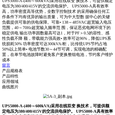
UPS5000-A-(400～600kVA)采用在线双变 换技术，可提供额定
电压为380/400/415V的交流供电保护。 UPS5000-A具有效率
高，功率密度高等优势，全数字控制技术 的采用确保任何工
作条件下均有优异的输出质量，可为中大型数 据中心的关键
负载提供可靠的供电保障。可靠• 138～485VAC超宽输入电压
范围，40～70Hz超宽输入频率范 围，保证恶劣电网环境下的
稳定供电 输出功率因数最高可达1，对于PF＞0.5的容性、感
性负载不降 额，带载能力强高效• 效率可达96%，降低UPS系
统损耗50% 功率密度可达300kVA/柜，比传统UPS节约占地
50%以上简单• 电池节数30～44节可调，实现电池的精确配
置，在单节电池故障时避免客户更换整组电池，节约客户维护
成本
留言
产品规格表
产品特性
应用领域
曲线图片
UPS5000-A-(400～600kVA)采用在线双变 换技术，可提供额
定电压为380/400/415V的交流供电保护。 UPS5000-A具有效率