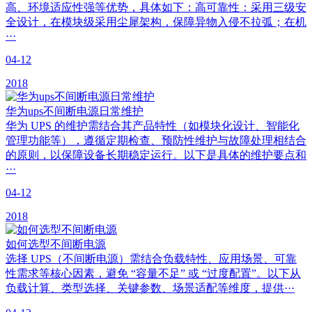
高、环境适应性强等优势，具体如下：高可靠性：采用三级安
全设计，在模块级采用尘犀架构，保障异物入侵不拉弧；在机
···
04-12
2018
华为ups不间断电源日常维护
华为 UPS 的维护需结合其产品特性（如模块化设计、智能化
管理功能等），遵循定期检查、预防性维护与故障处理相结合
的原则，以保障设备长期稳定运行。以下是具体的维护要点和
···
04-12
2018
如何选型不间断电源
选择 UPS（不间断电源）需结合负载特性、应用场景、可靠
性需求等核心因素，避免 “容量不足” 或 “过度配置”。以下从
负载计算、类型选择、关键参数、场景适配等维度，提供···