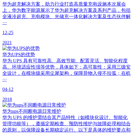
华为超充解决方案，助力行业打造高质量充电设施本次展会
上，华为数字能源展示了华为超充解决方案及系列产品，包括
全液冷超充、充电模块、光储充一体化解决方案及生态伙伴解
···
12-25
2021
华为UPS的优势
华为 UPS 具有可靠性高、高效节能、配置灵活、智能化程度
高、环境适应性强等优势，具体如下：高可靠性：采用三级安
全设计，在模块级采用尘犀架构，保障异物入侵不拉弧；在机
···
04-12
2018
华为ups不间断电源日常维护
华为 UPS 的维护需结合其产品特性（如模块化设计、智能化
管理功能等），遵循定期检查、预防性维护与故障处理相结合
的原则，以保障设备长期稳定运行。以下是具体的维护要点和