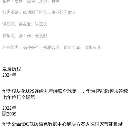
精神：忠诚、坚韧、拼搏、贡献
行为准则：成功源于吃苦，事业始于做人
讲低调、讲友爱、讲正义
爱学习、爱工作、爱贡献
经营能力：品种齐全、价格合理、质量可靠、供货及时.
发展历程
2024年
华为模块化UPS连续九年蝉联全球第一，华为智能微模块连续
七年位居全球第一
2022年
华为SmartDC低碳绿色数据中心解决方案入选国家节能目录