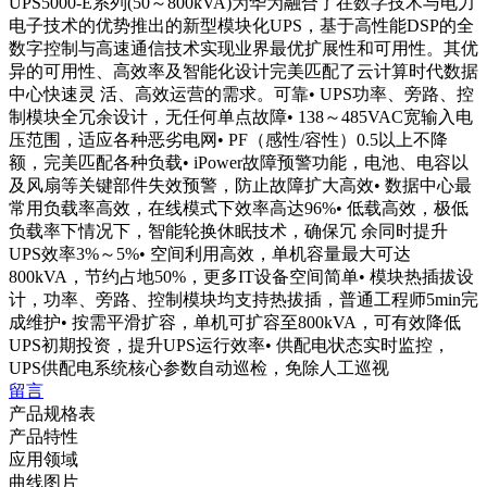
UPS5000-E系列(50～800kVA)为华为融合了在数字技术与电力
电子技术的优势推出的新型模块化UPS，基于高性能DSP的全
数字控制与高速通信技术实现业界最优扩展性和可用性。其优
异的可用性、高效率及智能化设计完美匹配了云计算时代数据
中心快速灵 活、高效运营的需求。可靠• UPS功率、旁路、控
制模块全冗余设计，无任何单点故障• 138～485VAC宽输入电
压范围，适应各种恶劣电网• PF（感性/容性）0.5以上不降
额，完美匹配各种负载• iPower故障预警功能，电池、电容以
及风扇等关键部件失效预警，防止故障扩大高效• 数据中心最
常用负载率高效，在线模式下效率高达96%• 低载高效，极低
负载率下情况下，智能轮换休眠技术，确保冗 余同时提升
UPS效率3%～5%• 空间利用高效，单机容量最大可达
800kVA，节约占地50%，更多IT设备空间简单• 模块热插拔设
计，功率、旁路、控制模块均支持热拔插，普通工程师5min完
成维护• 按需平滑扩容，单机可扩容至800kVA，可有效降低
UPS初期投资，提升UPS运行效率• 供配电状态实时监控，
UPS供配电系统核心参数自动巡检，免除人工巡视
留言
产品规格表
产品特性
应用领域
曲线图片