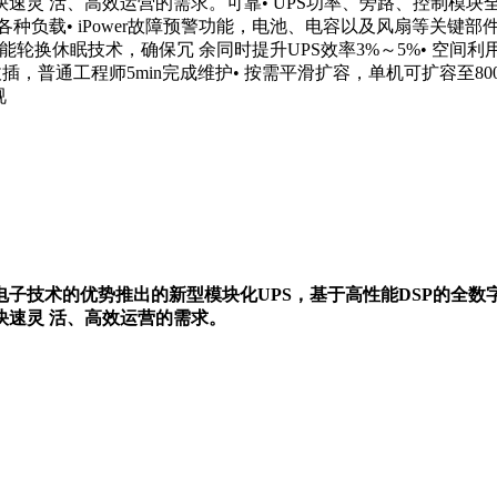
 活、高效运营的需求。可靠• UPS功率、旁路、控制模块全冗余
配各种负载• iPower故障预警功能，电池、电容以及风扇等关
轮换休眠技术，确保冗 余同时提升UPS效率3%～5%• 空间利用
普通工程师5min完成维护• 按需平滑扩容，单机可扩容至800
视
技术与电力电子技术的优势推出的新型模块化UPS，基于高性能DS
速灵 活、高效运营的需求。