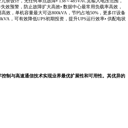
设计，无任何单点故障• 138～485VAC宽输入电压范围，
键部件失效预警，防止故障扩大高效• 数据中心最常用负载率高效，
高效，单机容量最大可达800kVA，节约占地50%，更多IT设备
kVA，可有效降低UPS初期投资，提升UPS运行效率• 供配电状
P的全数字控制与高速通信技术实现业界最优扩展性和可用性。其优异的