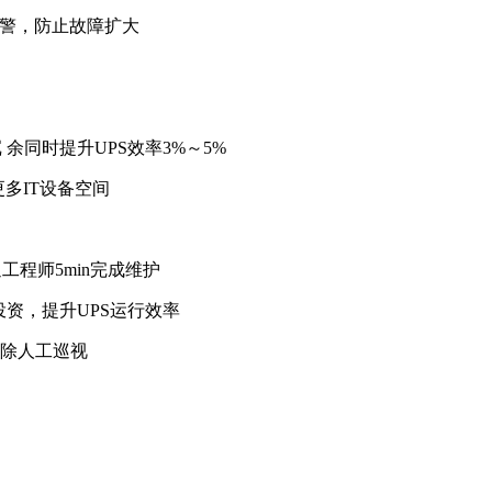
预警，防止故障扩大
余同时提升UPS效率3%～5%
更多IT设备空间
程师5min完成维护
投资，提升UPS运行效率
免除人工巡视